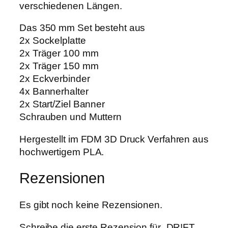
verschiedenen Längen.
3
5
Das 350 mm Set besteht aus
0
2x Sockelplatte
m
2x Träger 100 mm
m
2x Träger 150 mm
M
2x Eckverbinder
e
4x Bannerhalter
n
2x Start/Ziel Banner
g
Schrauben und Muttern
e
Hergestellt im FDM 3D Druck Verfahren aus
hochwertigem PLA.
Rezensionen
Es gibt noch keine Rezensionen.
Schreibe die erste Rezension für „DR!FT