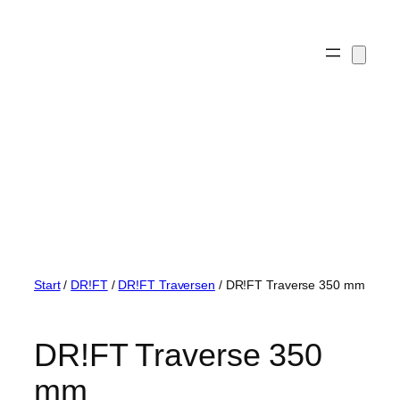
Zum
Inhalt
springen
Start
/
DR!FT
/
DR!FT Traversen
/ DR!FT Traverse 350 mm
DR!FT Traverse 350
mm