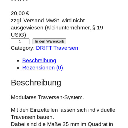
20,00
€
zzgl. Versand MwSt. wird nicht
ausgewiesen (Kleinunternehmer, § 19
UStG)
D
In den Warenkorb
Category:
DR!FT Traversen
R
!
Beschreibung
F
Rezensionen (0)
T
T
Beschreibung
r
a
Modulares Traversen-System.
v
e
Mit den Einzelteilen lassen sich individuelle
r
Traversen bauen.
s
Dabei sind die Maße 25 mm im Quadrat in
e