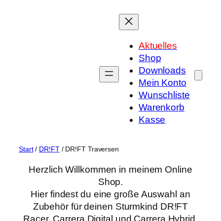
Zum
Inhalt
springen
Aktuelles
Shop
Downloads
Mein Konto
Wunschliste
Warenkorb
Kasse
Start
/
DR!FT
/ DR!FT Traversen
Herzlich Willkommen in meinem Online
Shop.
Hier findest du eine große Auswahl an
Zubehör für deinen Sturmkind DR!FT
Racer, Carrera Digital und Carrera Hybrid.