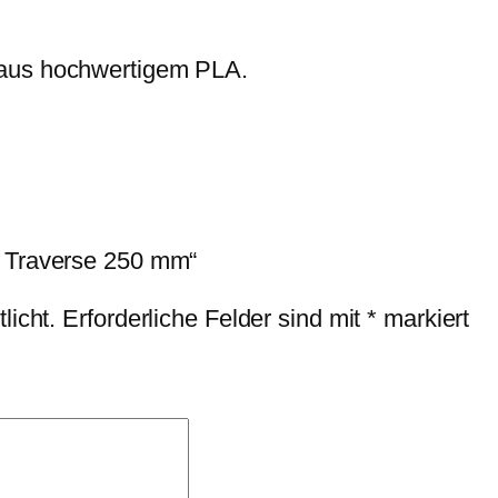
M
e
 aus hochwertigem PLA.
n
g
e
T Traverse 250 mm“
licht.
Erforderliche Felder sind mit
*
markiert