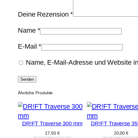
Deine Rezension
*
Name
*
E-Mail
*
Name, E-Mail-Adresse und Website i
Ähnliche Produkte
DR!FT Traverse 300 mm
DR!FT Traverse 3
17,50
€
20,00
€