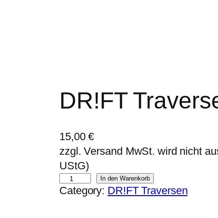
DR!FT Travers
15,00
€
zzgl. Versand MwSt. wird nicht a
UStG)
D
In den Warenkorb
Category:
DR!FT Traversen
R
!