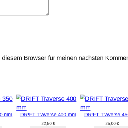
n diesem Browser für meinen nächsten Kommen
50 mm
DR!FT Traverse 400 mm
DR!FT Traverse 4
22,50
€
25,00
€