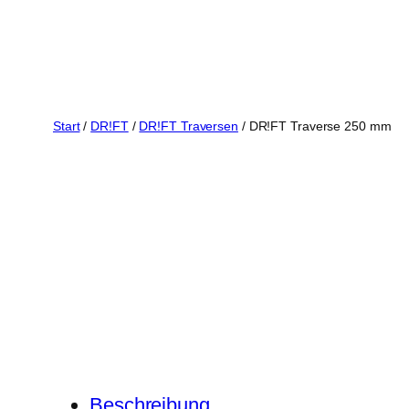
Start
/
DR!FT
/
DR!FT Traversen
/ DR!FT Traverse 250 mm
Beschreibung