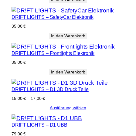
DR!FT L!GHTS – SafetyCar Elektronik
35,00
€
In den Warenkorb
DR!FT L!GHTS – Frontlights Elektronik
35,00
€
In den Warenkorb
DR!FT L!GHTS – D1 3D Druck Teile
Preisspanne:
15,00
€
–
17,00
€
15,00 €
Ausführung wählen
bis
17,00 €
DR!FT L!GHTS – D1 UBB
79,00
€