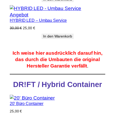
war:
ist:
30,00 €
25,00 €.
Produkt
Angebot
HYBRID LED – Umbau Service
im
Angebot
Ursprünglicher
Aktueller
30,00
€
25,00
€
Preis
Preis
In den Warenkorb
war:
ist:
30,00 €
25,00 €.
Ich weise hier ausdrücklich darauf hin,
das durch die Umbauten die original
Hersteller Garantie verfällt
.
DR!FT / Hybrid Container
20′ Büro Container
25,00
€