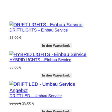
Autoplatine und ggf. den Einbau der
gewünschten LEDs in die Anbauteile
(Front/Lichtbalken).
DR!FT L!GHTS – Einbau Service
55,00
€
In den Warenkorb
HYBRID L!GHTS – Einbau Service
55,00
€
In den Warenkorb
Produkt
Angebot
DR!FT LED – Umbau Service
im
Angebot
Ursprünglicher
Aktueller
30,00
€
25,00
€
Preis
Preis
In den Warenkorb