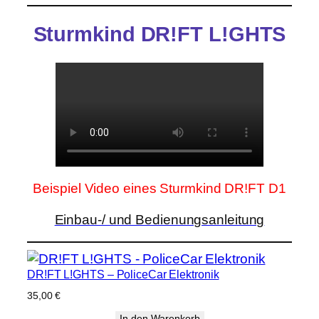
Sturmkind DR!FT L!GHTS
Beispiel Video eines Sturmkind DR!FT D1
Einbau-/ und Bedienungsanleitung
DR!FT L!GHTS – PoliceCar Elektronik
35,00
€
In den Warenkorb