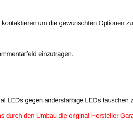
S
i
:
e
s
2
r
w
5
zu kontaktieren um die gewünschten Optionen zu
v
a
,
i
r
0
c
:
0
ommentarfeld einzutragen.
e
3
M
0
€
e
,
.
n
0
g
0
e
inal LEDs gegen andersfarbige LEDs tauschen 
€
as durch den Umbau die original Hersteller Garan