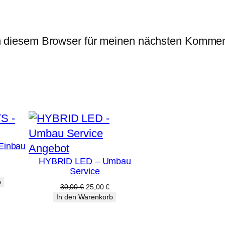
n diesem Browser für meinen nächsten Kommen
Einbau
Produkt
Angebot
HYBRID LED – Umbau
im
Service
Angebot
b
Ursprünglicher
Aktueller
30,00
€
25,00
€
Preis
Preis
In den Warenkorb
war:
ist:
30,00 €
25,00 €.