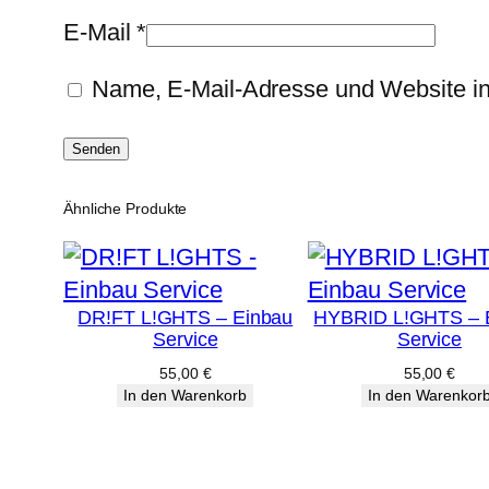
E-Mail
*
Name, E-Mail-Adresse und Website i
Ähnliche Produkte
DR!FT L!GHTS – Einbau
HYBRID L!GHTS – 
Service
Service
55,00
€
55,00
€
In den Warenkorb
In den Warenkor