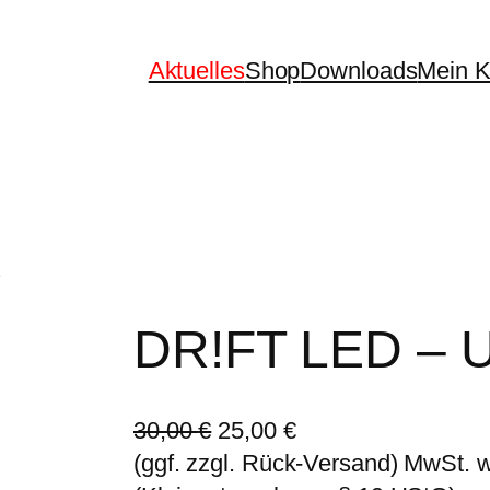
Aktuelles
Shop
Downloads
Mein K
e
DR!FT LED – 
U
A
30,00
€
25,00
€
r
k
(ggf. zzgl. Rück-Versand) MwSt. 