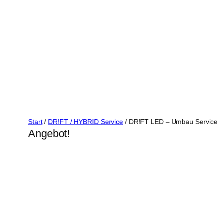
Zum
Inhalt
springen
Start
/
DR!FT / HYBRID Service
/ DR!FT LED – Umbau Servic
Angebot!