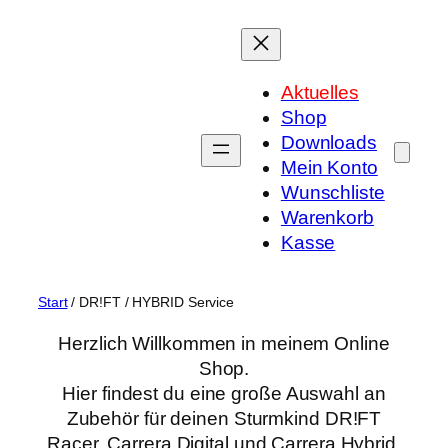
Zum
Inhalt
springen
Aktuelles
Shop
Downloads
Mein Konto
Wunschliste
Warenkorb
Kasse
Start
/ DR!FT / HYBRID Service
Herzlich Willkommen in meinem Online
Shop.
Hier findest du eine große Auswahl an
Zubehör für deinen Sturmkind DR!FT
Racer, Carrera Digital und Carrera Hybrid.