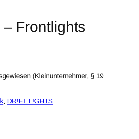
 Frontlights
usgewiesen (Kleinunternehmer, § 19
ik
, 
DR!FT L!GHTS