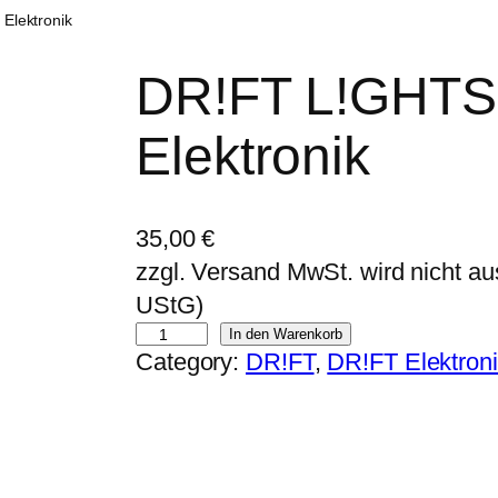
Elektronik
DR!FT L!GHTS –
Elektronik
35,00
€
zzgl. Versand MwSt. wird nicht a
UStG)
D
In den Warenkorb
Category:
DR!FT
, 
DR!FT Elektron
R
!
F
T