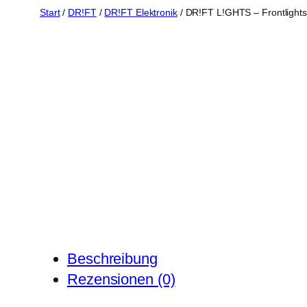
Start
/
DR!FT
/
DR!FT Elektronik
/ DR!FT L!GHTS – Frontlights 
Beschreibung
Rezensionen (0)