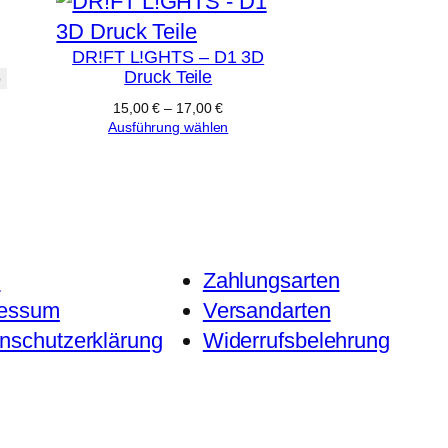
DR!FT L!GHTS – D1 3D
Druck Teile
b
Preisspanne:
15,00
€
–
17,00
€
15,00 €
Ausführung wählen
bis
17,00 €
B
Zahlungsarten
ressum
Versandarten
nschutzerklärung
Widerrufsbelehrung