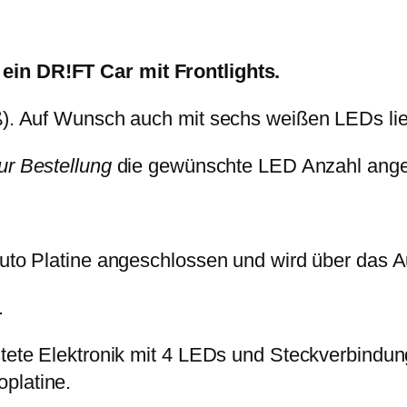
L
!
G
ein DR!FT Car mit Frontlights.
H
T
iß). Auf Wunsch auch mit sechs weißen LEDs lie
S
ur Bestellung
die gewünschte LED Anzahl ang
–
F
r
o
Auto Platine angeschlossen und wird über das Au
n
t
.
l
estete Elektronik mit 4 LEDs und Steckverbindu
i
platine.
g