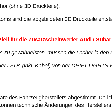
h
hör (ohne 3D Druckteile).
t
s
oms sind die abgebildeten 3D Druckteile entst
E
l
e
iell für die Zusatzscheinwerfer Audi / Subaru
k
 zu gewährleisten, müssen die Löcher in den 3
t
r
n der LEDs (inkl. Kabel) von der DR!FT L!GHTS 
o
n
i
k
ware des Fahrzeugherstellers abgestimmt. Da ic
M
 können technische Änderungen des Hersteller
e