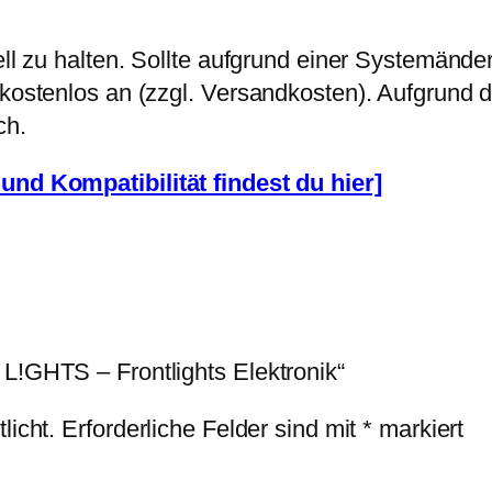
n
g
uell zu halten. Sollte aufgrund einer Systemänd
e
e kostenlos an (zzgl. Versandkosten). Aufgrund
ch.
und Kompatibilität findest du hier]
 L!GHTS – Frontlights Elektronik“
licht.
Erforderliche Felder sind mit
*
markiert