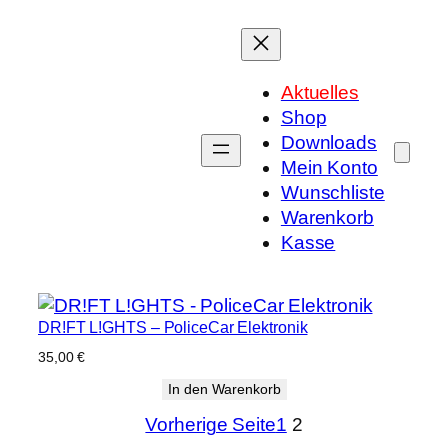
Zum
Inhalt
springen
Aktuelles
Shop
Downloads
Mein Konto
Wunschliste
Warenkorb
Kasse
DR!FT L!GHTS – PoliceCar Elektronik
35,00
€
In den Warenkorb
Vorherige Seite
1
2