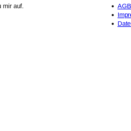
 mir auf.
AG
Imp
Date