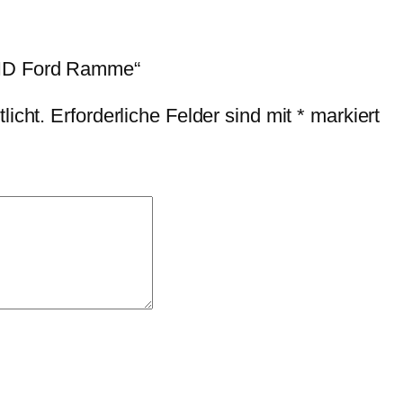
g
e
RID Ford Ramme“
licht.
Erforderliche Felder sind mit
*
markiert