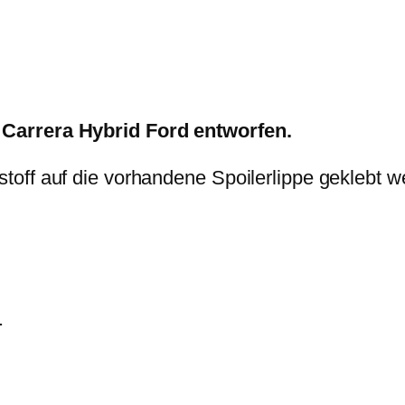
R
I
D
F
o
Carrera Hybrid Ford entworfen.
r
d
off auf die vorhandene Spoilerlippe geklebt w
R
a
m
m
e
.
M
e
n