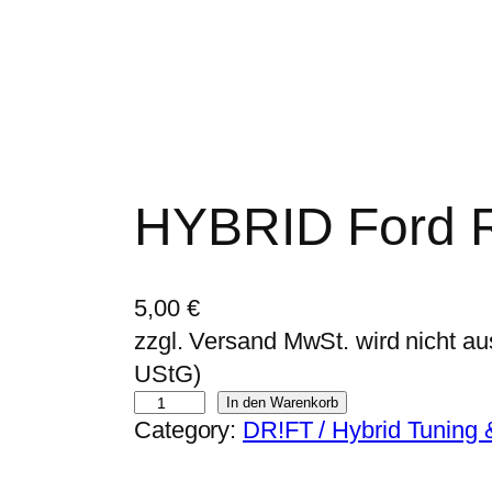
HYBRID Ford
5,00
€
zzgl. Versand MwSt. wird nicht a
UStG)
H
In den Warenkorb
Category:
DR!FT / Hybrid Tuning 
Y
B