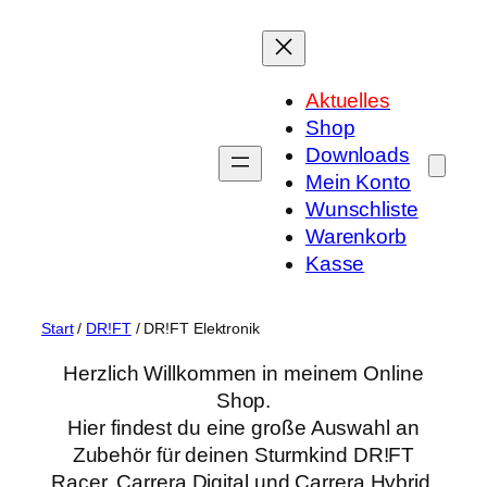
Zum
Inhalt
springen
Aktuelles
Shop
Downloads
Mein Konto
Wunschliste
Warenkorb
Kasse
Start
/
DR!FT
/ DR!FT Elektronik
Herzlich Willkommen in meinem Online
Shop.
Hier findest du eine große Auswahl an
Zubehör für deinen Sturmkind DR!FT
Racer, Carrera Digital und Carrera Hybrid.