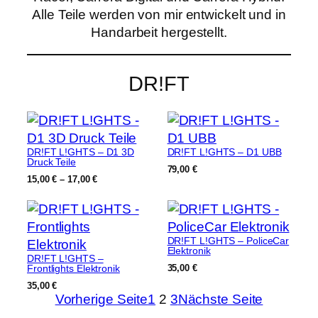
Alle Teile werden von mir entwickelt und in
Handarbeit hergestellt.
DR!FT
DR!FT L!GHTS – D1 3D
DR!FT L!GHTS – D1 UBB
Druck Teile
79,00
€
Preisspanne:
15,00
€
–
17,00
€
15,00 €
bis
17,00 €
DR!FT L!GHTS – PoliceCar
Elektronik
DR!FT L!GHTS –
Frontlights Elektronik
35,00
€
35,00
€
Vorherige Seite
1
2
3
Nächste Seite