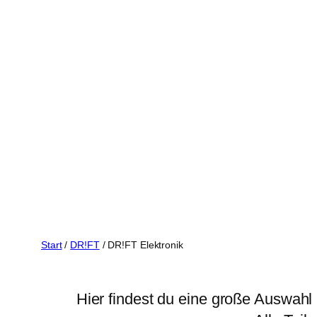
Zum
Inhalt
springen
Start
/
DR!FT
/ DR!FT Elektronik
Hier findest du eine große Auswahl