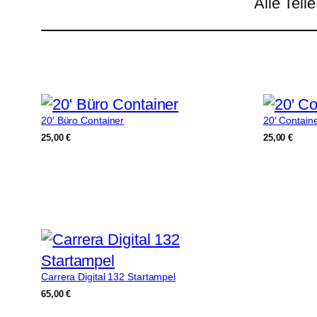
Alle Teil
20′ Büro Container
20′ Contain
25,00
€
25,00
€
Carrera Digital 132 Startampel
65,00
€