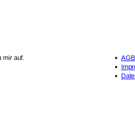
 mir auf.
AG
Imp
Date