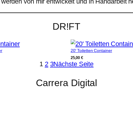
e werden von mir entwickelt und in Handarbeit he
DR!FT
er
20′ Toiletten Container
25,00
€
1
2
3
Nächste Seite
Carrera Digital