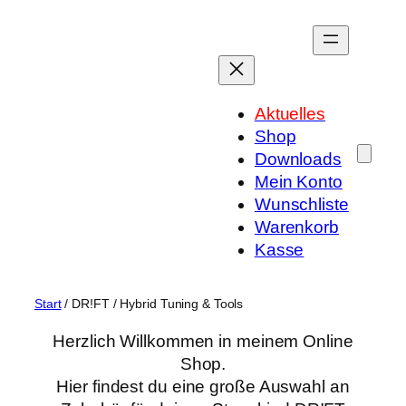
Zum
Inhalt
springen
Aktuelles
Shop
Downloads
Mein Konto
Wunschliste
Warenkorb
Kasse
Start
/ DR!FT / Hybrid Tuning & Tools
Herzlich Willkommen in meinem Online
Shop.
Hier findest du eine große Auswahl an
Zubehör für deinen Sturmkind DR!FT
Racer, Carrera Digital und Carrera Hybrid.