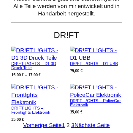
Alle Teile werden von mir entwickelt und in
Handarbeit hergestellt.
DR!FT
DR!FT L!GHTS – D1 3D
DR!FT L!GHTS – D1 UBB
Druck Teile
79,00
€
Preisspanne:
15,00
€
–
17,00
€
15,00 €
bis
17,00 €
DR!FT L!GHTS – PoliceCar
Elektronik
DR!FT L!GHTS –
Frontlights Elektronik
35,00
€
35,00
€
Vorherige Seite
1
2
3
Nächste Seite