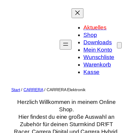
Zum
Inhalt
springen
Aktuelles
Shop
Downloads
Mein Konto
Wunschliste
Warenkorb
Kasse
Start
/
CARRERA
/ CARRERA Elektronik
Herzlich Willkommen in meinem Online
Shop.
Hier findest du eine große Auswahl an
Zubehör für deinen Sturmkind DR!FT
Racer, Carrera Digital und Carrera Hybrid.