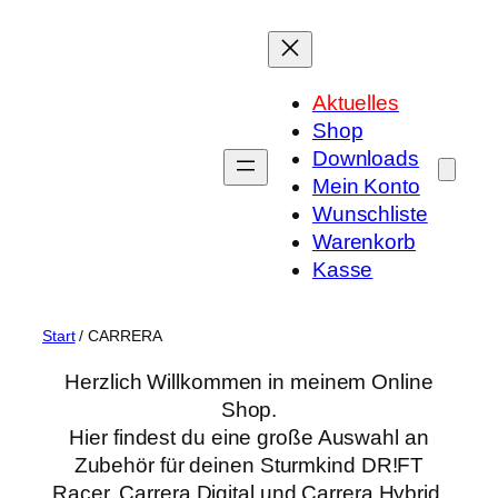
Zum
Inhalt
springen
Aktuelles
Shop
Downloads
Mein Konto
Wunschliste
Warenkorb
Kasse
Start
/ CARRERA
Herzlich Willkommen in meinem Online
Shop.
Hier findest du eine große Auswahl an
Zubehör für deinen Sturmkind DR!FT
Racer, Carrera Digital und Carrera Hybrid.