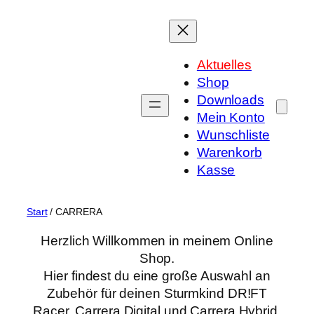
Zum
Inhalt
springen
Aktuelles
Shop
Downloads
Mein Konto
Wunschliste
Warenkorb
Kasse
Start
/ CARRERA
Herzlich Willkommen in meinem Online
Shop.
Hier findest du eine große Auswahl an
Zubehör für deinen Sturmkind DR!FT
Racer, Carrera Digital und Carrera Hybrid.