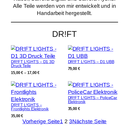
Alle Teile werden von mir entwickelt und in
Handarbeit hergestellt.
DR!FT
DR!FT L!GHTS – D1 3D
DR!FT L!GHTS – D1 UBB
Druck Teile
79,00
€
Preisspanne:
15,00
€
–
17,00
€
15,00 €
bis
17,00 €
DR!FT L!GHTS – PoliceCar
Elektronik
DR!FT L!GHTS –
Frontlights Elektronik
35,00
€
35,00
€
Vorherige Seite
1
2
3
Nächste Seite