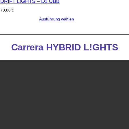
DR!FT L!GHTS – D1 UBB
79,00
€
Ausführung wählen
Carrera HYBRID L!GHTS