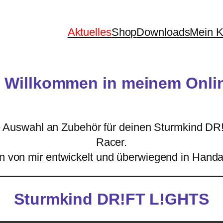
Aktuelles
Shop
Downloads
Mein K
h Willkommen in meinem Onli
lle Auswahl an Zubehör für deinen Sturmkind D
Racer.
n von mir entwickelt und überwiegend in Handar
Sturmkind DR!FT L!GHTS