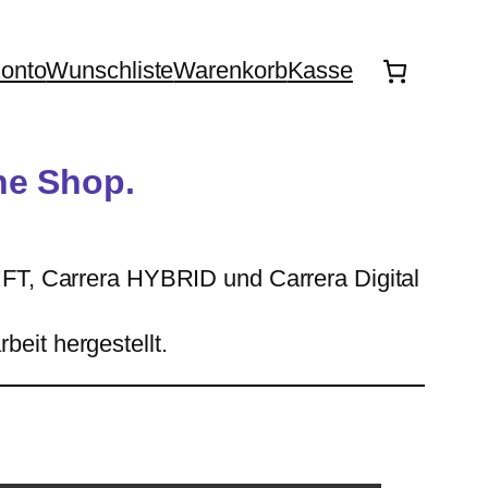
onto
Wunschliste
Warenkorb
Kasse
ne Shop.
R!FT, Carrera HYBRID und Carrera Digital
beit hergestellt.