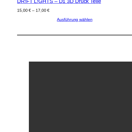
DR!FT L!GHTS – D1 3D Druck Teile
Preisspanne:
15,00
€
–
17,00
€
15,00 €
Ausführung wählen
bis
17,00 €