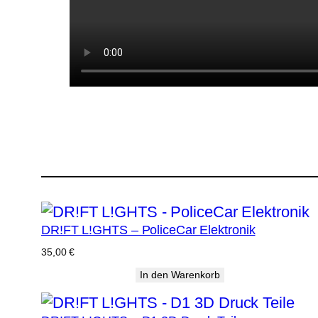
DR!FT L!GHTS – PoliceCar Elektronik
35,00
€
In den Warenkorb