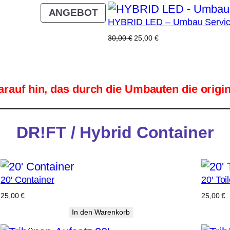
PRODUKT
ANGEBOT
HYBRID LED – Umbau Servi
IM
ANGEBOT
Ursprünglicher
Aktueller
30,00
€
25,00
€
Preis
Preis
war:
ist:
30,00 €
25,00 €.
arauf hin, das durch die Umbauten die origina
DR!FT / Hybrid Container
20′ Container
20′ Toi
25,00
€
25,00
€
In den Warenkorb