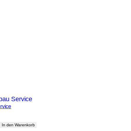
YBRID L!GHTS an die Autoplatine haben,
vice an.
 zusenden.
 Wünsche direkt bei der Bestellung mit
dung anlöten zu können.
platine und ggf. den Einbau der
alken).
rvice
In den Warenkorb