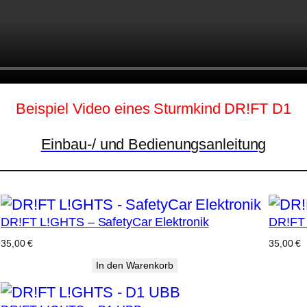
Beispiel Video eines Sturmkind DR!FT D1
Einbau-/ und Bedienungsanleitung
DR!FT L!GHTS – SafetyCar Elektronik
DR!FT 
35,00
€
35,00
€
In den Warenkorb