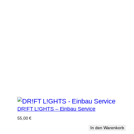
Hier biete ich all denjenigen, die ni
oder es
Dazu ist 
Bitte kontaktieren Sie mich um alle D
Das Fahrzeug wird geöf
Der Einbauservice beinhaltet d
gewüns
DR!FT L!GHTS – Einbau Service
55,00
€
In den Warenkorb