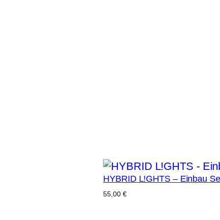
cht die Möglichkeit zum Löten der DR!FT / H
 sich nicht selber zutrauen, einen Einbauser
es notwendig, mir das komplette Fahrzeug zu
etails zu besprechen oder teilen Sie mir Ihre
(Bitte in das Feld Anmerkungen).
fnet um die DR!FT / HYBRID L!GHTS Verbin
en Anschluss von DR!FT L!GHTS an die Auto
chten LEDs in die Anbauteile (Front/Lichtb
HYBRID L!GHTS – Einbau Se
55,00
€