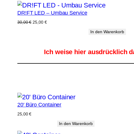
DR!FT LED – Umbau Service
Ursprünglicher
Aktueller
30,00
€
25,00
€
Preis
Preis
In den Warenkorb
war:
ist:
30,00 €
25,00 €.
Ich weise hier ausdrücklich d
20′ Büro Container
25,00
€
In den Warenkorb